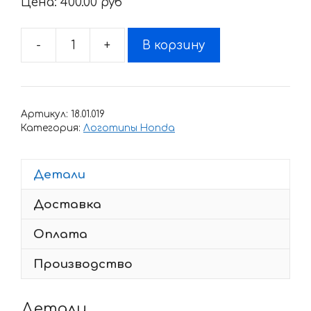
Цена:
400.00 pyб
-
+
В корзину
Количество
товара
Наклейка
Honda
Артикул:
18.01.019
CBR-
Категория:
Логотипы Honda
400-
RR-
Детали
2
Доставка
Оплата
Производство
Детали