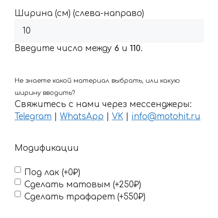
Ширина (см) (слева-направо)
Введите число между
6
и
110
.
Не знаете какой материал выбрать, или какую
ширину вводить?
Свяжитесь с нами через мессенджеры:
Telegram
|
WhatsApp
|
VK
|
info@motohit.ru
Модификации
Под лак (+0₽)
Сделать матовым (+250₽)
Сделать трафарет (+550₽)