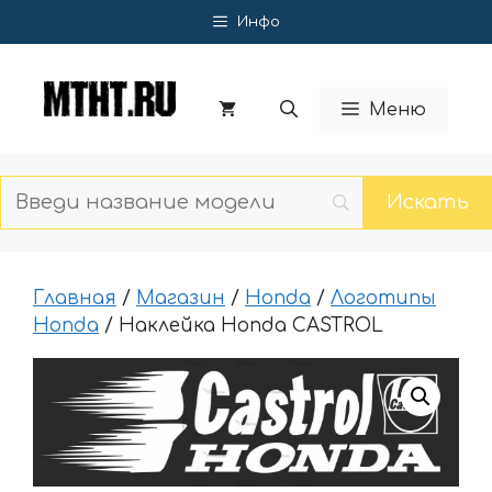
Перейти
Инфо
к
содержимому
Меню
Главная
/
Магазин
/
Honda
/
Логотипы
Honda
/ Наклейка Honda CASTROL