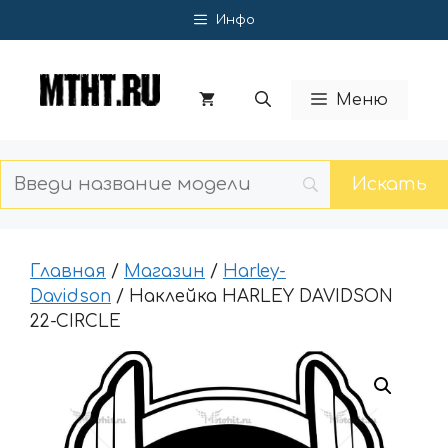
Перейти
Инфо
к
содержимому
Меню
Главная
/
Магазин
/
Harley-
Davidson
/ Наклейка HARLEY DAVIDSON
22-CIRCLE