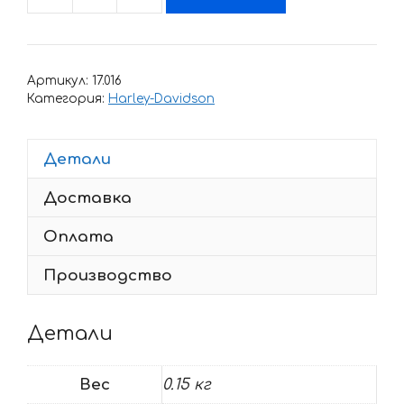
Количество
товара
Наклейка
HARLEY
Артикул:
17.016
DAVIDSON
Категория:
Harley-Davidson
22-
CIRCLE
Детали
Доставка
Оплата
Производство
Детали
Вес
0.15 кг