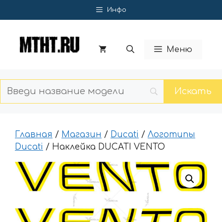
Перейти
Инфо
к
содержимому
Меню
Главная
/
Магазин
/
Ducati
/
Логотипы
Ducati
/ Наклейка DUCATI VENTO