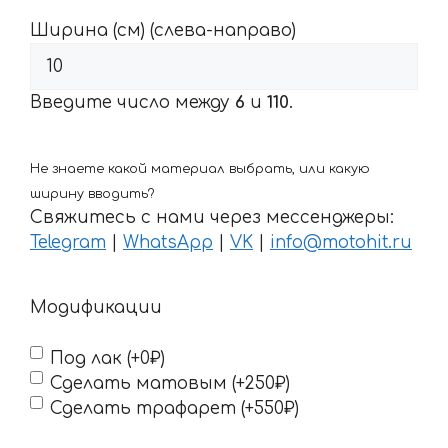
Ширина (см) (слева-направо)
Введите число между
6
и
110
.
Не знаете какой материал выбрать, или какую
ширину вводить?
Свяжитесь с нами через мессенджеры:
Telegram
|
WhatsApp
|
VK
|
info@motohit.ru
Модификации
Под лак (+0₽)
Сделать матовым (+250₽)
Сделать трафарет (+550₽)