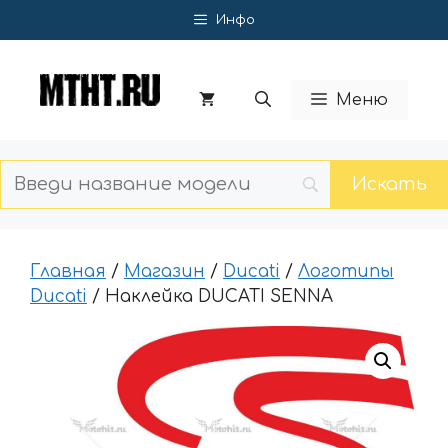
Перейти
Инфо
к
содержимому
Меню
Главная
/
Магазин
/
Ducati
/
Логотипы
Ducati
/ Наклейка DUCATI SENNA