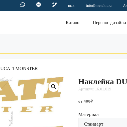
max
info@motohit.ru
А
Каталог
Перенос дизайна
 DUCATI MONSTER
Наклейка D
Артикул: 16.01.019
от 400₽
Материал