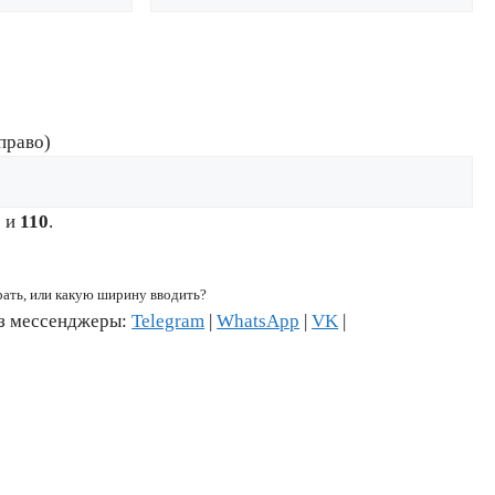
право)
6
и
110
.
рать, или какую ширину вводить?
ез мессенджеры:
Telegram
|
WhatsApp
|
VK
|