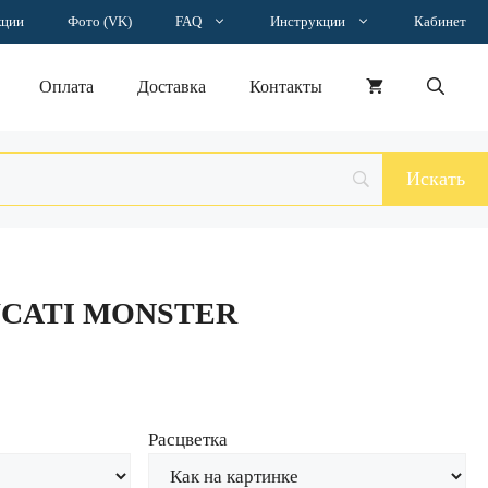
Наклейка
кции
Фото (VK)
FAQ
Инструкции
Кабинет
DUCATI
MONSTER
Оплата
Доставка
Контакты
UCATI MONSTER
Расцветка