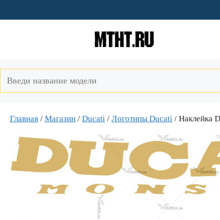
Перейти
к
содержимому
Главная
/
Магазин
/
Ducati
/
Логотипы Ducati
/ Наклейка