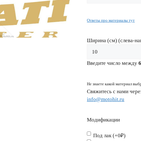
Ответы про материалы тут
Ширина (см) (слева-на
Введите число между
Не знаете какой материал выб
Свяжитесь с нами чер
info@motohit.ru
Модификации
Под лак (+0₽)