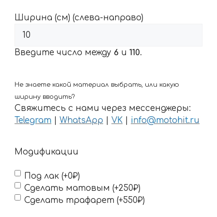
Ширина (см) (слева-направо)
Введите число между
6
и
110
.
Не знаете какой материал выбрать, или какую
ширину вводить?
Свяжитесь с нами через мессенджеры:
Telegram
|
WhatsApp
|
VK
|
info@motohit.ru
Модификации
Под лак (+0₽)
Сделать матовым (+250₽)
Сделать трафарет (+550₽)