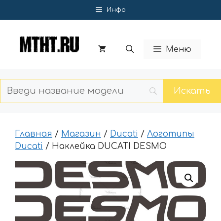
Перейти
Инфо
к
содержимому
Меню
Главная
/
Магазин
/
Ducati
/
Логотипы
Ducati
/ Наклейка DUCATI DESMO