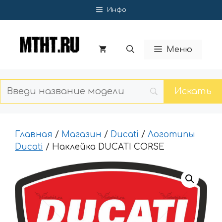
Перейти
Инфо
к
содержимому
Меню
Главная
/
Магазин
/
Ducati
/
Логотипы
Ducati
/ Наклейка DUCATI CORSE