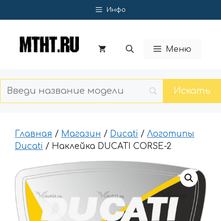
Перейти
Инфо
к
содержимому
Меню
Главная
/
Магазин
/
Ducati
/
Логотипы
Ducati
/ Наклейка DUCATI CORSE-2