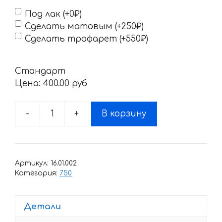
Под лак (+0₽)
Сделать матовым (+250₽)
Сделать трафарет (+550₽)
Стандарт
Цена:
400.00 pyб
-
+
В корзину
Количество
товара
Наклейка
DUCATI-
Артикул:
16.01.002
750
Категория:
750
Детали