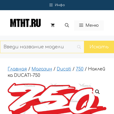
Перейти
Инфо
к
содержимому
Меню
Главная
/
Магазин
/
Ducati
/
750
/ Наклей
ка DUCATI-750