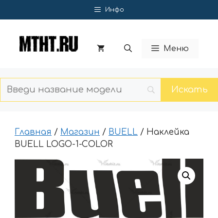
Перейти
Инфо
к
содержимому
Меню
Главная
/
Магазин
/
BUELL
/ Наклейка
BUELL LOGO-1-COLOR