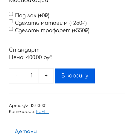
Модификации
Под лак (+0₽)
Сделать матовым (+250₽)
Сделать трафарет (+550₽)
Стандарт
Цена:
400.00 pyб
-
+
В корзину
Количество
товара
Наклейка
BUELL
Артикул:
13.00.001
LOGO-
Категория:
BUELL
1-
COLOR
Детали