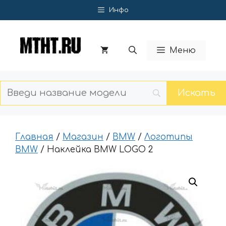
Перейти
Инфо
к
содержимому
Меню
Главная
/
Магазин
/
BMW
/
Логотипы
BMW
/ Наклейка BMW LOGO 2