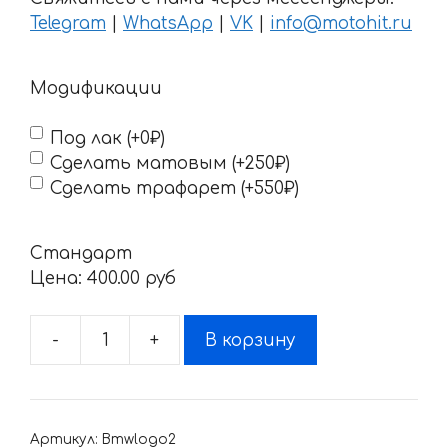
Telegram
|
WhatsApp
|
VK
|
info@motohit.ru
Модификации
Под лак (+0₽)
Сделать матовым (+250₽)
Сделать трафарет (+550₽)
Стандарт
Цена:
400.00 pyб
-
+
В корзину
Количество
товара
Наклейка
BMW
Артикул:
Bmwlogo2