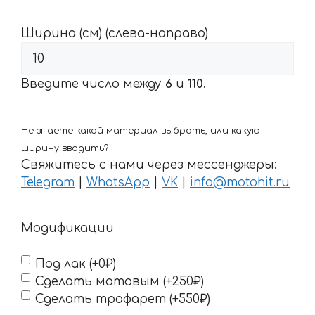
Ширина (см) (слева-направо)
Введите число между
6
и
110
.
Не знаете какой материал выбрать, или какую
ширину вводить?
Свяжитесь с нами через мессенджеры:
Telegram
|
WhatsApp
|
VK
|
info@motohit.ru
Модификации
Под лак (+0₽)
Сделать матовым (+250₽)
Сделать трафарет (+550₽)