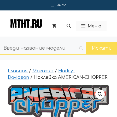
Перейти
Инфо
к
содержимому
Меню
Главная
/
Магазин
/
Harley-
Davidson
/ Наклейка AMERICAN-CHOPPER