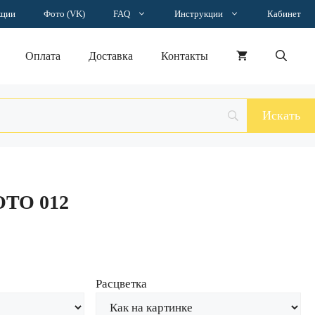
Наклейка
кции
Фото (VK)
FAQ
Инструкции
Кабинет
MOTO
012
Оплата
Доставка
Контакты
OTO 012
Расцветка