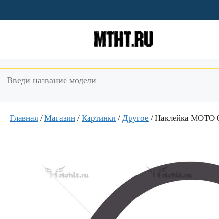
Перейти
к
содержимому
Главная
/
Магазин
/
Картинки
/
Другое
/ Наклейка MOTO 