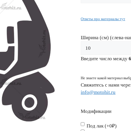
Ответы про материалы тут
Ширина (см) (слева-на
Введите число между
Не знаете какой материал выб
Свяжитесь с нами чер
info@motohit.ru
Модификации
Под лак (+0₽)