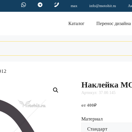
max
info@motohit.ru
А
Каталог
Перенос дизайна
012
Наклейка M
Артикул: 37.00.145
от 400₽
Материал