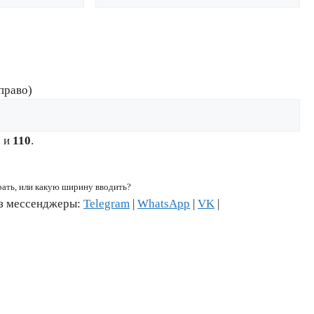
право)
6
и
110
.
рать, или какую ширину вводить?
ез мессенджеры:
Telegram
|
WhatsApp
|
VK
|