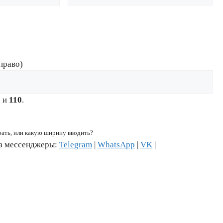
право)
6
и
110
.
рать, или какую ширину вводить?
ез мессенджеры:
Telegram
|
WhatsApp
|
VK
|