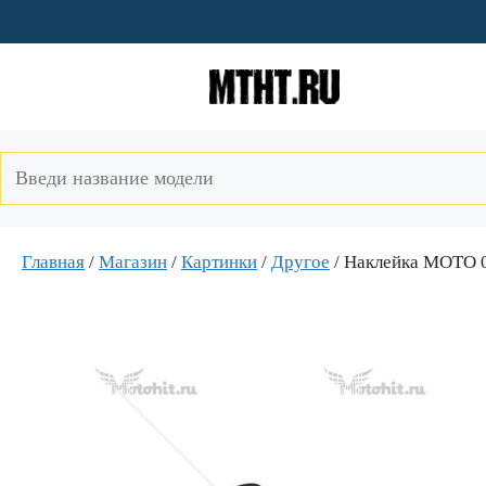
Перейти
к
содержимому
Главная
/
Магазин
/
Картинки
/
Другое
/ Наклейка MOTO 