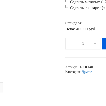
Сделать матовым (+
Сделать трафарет (
Стандарт
Цена:
400.00 pyб
Количество
товара
Наклейка
MOTO
Артикул:
37.00.140
007
Категория:
Другое