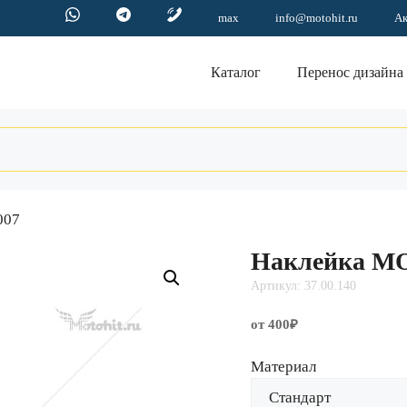
max
info@motohit.ru
А
Каталог
Перенос дизайна
007
Наклейка M
Артикул: 37.00.140
от 400₽
Материал