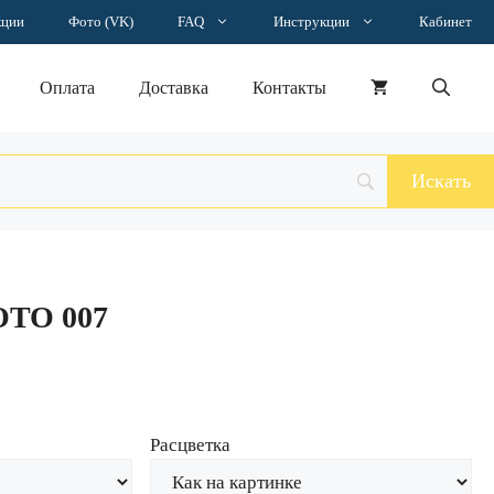
Наклейка
кции
Фото (VK)
FAQ
Инструкции
Кабинет
MOTO
007
Оплата
Доставка
Контакты
OTO 007
Расцветка