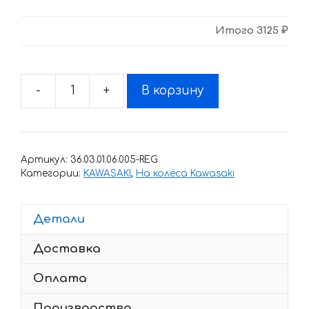
Итого
3125 ₽
-
+
В корзину
Количество
товара
Комплект
огненных
Артикул:
36.03.01.06.005-REG
наклеек
Категории:
KAWASAKI
,
На колёса Kawasaki
на
колеса
Детали
мотоцикла
KAWASAKI
Доставка
Z-
1000
Оплата
Производство