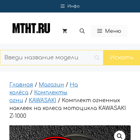
Перейти
Инфо
к
содержимому
Меню
Главная
/
Магазин
/
На
колёса
/
Комплекты
огни
/
KAWASAKI
/ Комплект огненных
наклеек на колеса мотоцикла KAWASAKI
Z-1000