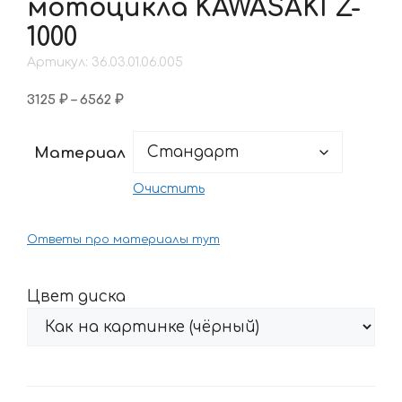
мотоцикла KAWASAKI Z-
1000
Артикул: 36.03.01.06.005
Диапазон
3125
₽
–
6562
₽
цен:
3125 ₽
Материал
–
6562 ₽
Очистить
Ответы про материалы тут
Цвет диска