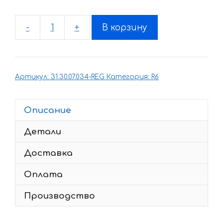
-
+
В корзину
Количество
товара
Комплект
наклеек
Артикул:
31.30.07.034-REG
Категория:
R6
Yamaha
YZF-
R6
Описание
2007
Детали
TXT
Доставка
Оплата
Производство