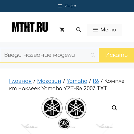
Перейти
Инфо
к
содержимому
Меню
Главная
/
Магазин
/
Yamaha
/
R6
/ Компле
кт наклеек Yamaha YZF-R6 2007 TXT