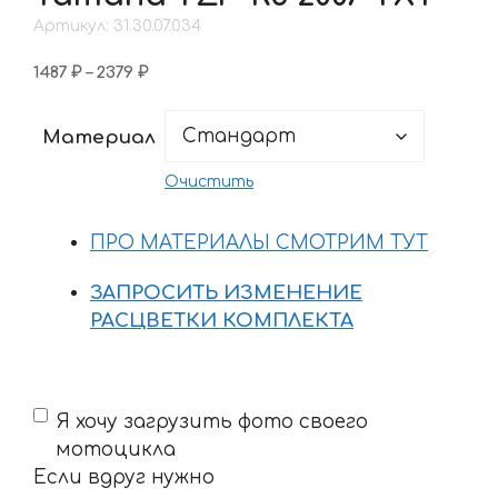
Артикул: 31.30.07.034
Диапазон
1487
₽
–
2379
₽
цен:
1487 ₽
Материал
–
2379 ₽
Очистить
ПРО МАТЕРИАЛЫ СМОТРИМ ТУТ
ЗАПРОСИТЬ ИЗМЕНЕНИЕ
РАСЦВЕТКИ КОМПЛЕКТА
Если
Я хочу загрузить фото своего
вдруг
мотоцикла
нужно
Если вдруг нужно