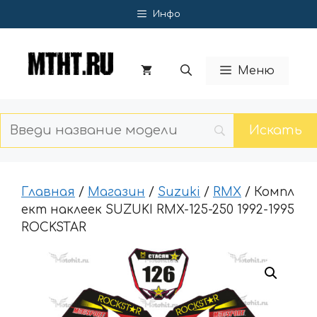
Перейти
Инфо
к
содержимому
Меню
Главная
/
Магазин
/
Suzuki
/
RMX
/ Компл
ект наклеек SUZUKI RMX-125-250 1992-1995
ROCKSTAR