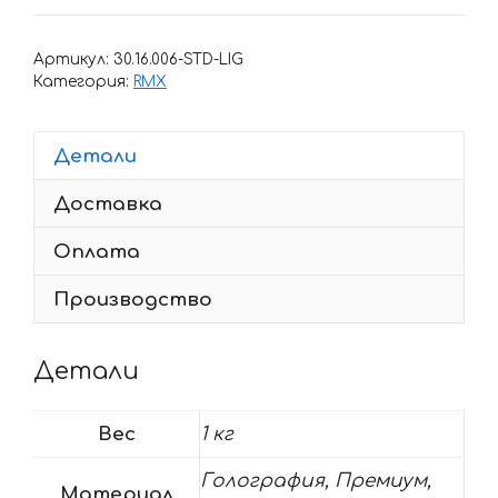
Комплект
наклеек
Артикул:
30.16.006-STD-LIG
SUZUKI
Категория:
RMX
RMX-
125-
Детали
250
1992-
Доставка
1995
ROCKSTAR
Оплата
Производство
Детали
Вес
1 кг
Голография, Премиум,
Материал