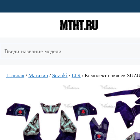
Перейти
к
содержимому
Главная
/
Магазин
/
Suzuki
/
LTR
/ Комплект наклеек SU