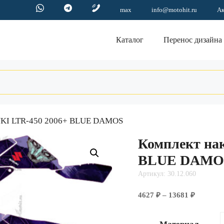
max
info@motohit.ru
А
Каталог
Перенос дизайна
ZUKI LTR-450 2006+ BLUE DAMOS
Комплект на
BLUE DAMO
Артикул: 30.12.060
Диапазо
4627
₽
–
13681
₽
цен:
4627 ₽