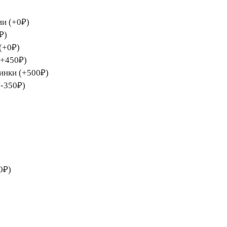
ии (+0₽)
₽)
(+0₽)
(+450₽)
тинки (+500₽)
(-350₽)
0₽)