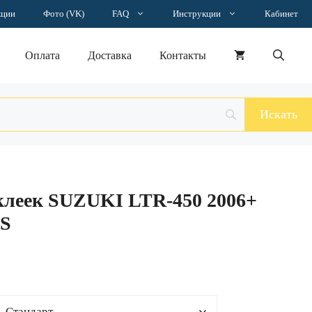
–
кции
Фото (VK)
FAQ
Инструкции
Кабинет
13681 ₽
Оплата
Доставка
Контакты
клеек SUZUKI LTR-450 2006+
S
н