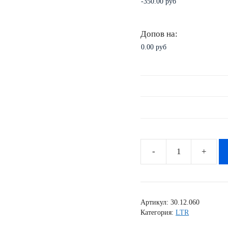
Допов на:
Количество
товара
Комплект
наклеек
Артикул:
30.12.060
SUZUKI
Категория:
LTR
LTR-