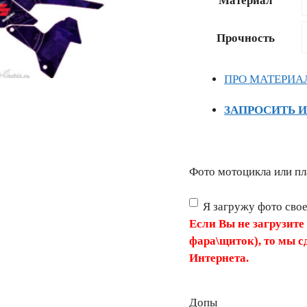
Материал
–
13681 ₽
Прочность
ПРО МАТЕРИА
ЗАПРОСИТЬ 
Фото мотоцикла или пл
Я загружу фото сво
Если Вы не загрузите
фара\щиток), то мы с
Интернета.
Допы