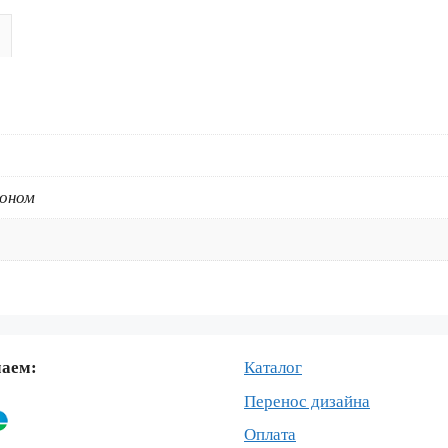
450
2006+
BLUE
DAMOS
коном
маем:
Каталог
Перенос дизайна
Оплата