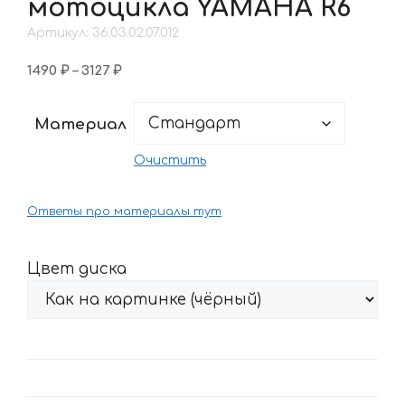
мотоцикла YAMAHA R6
Артикул: 36.03.02.07.012
Диапазон
1490
₽
–
3127
₽
цен:
1490 ₽
Материал
–
3127 ₽
Очистить
Ответы про материалы тут
Цвет диска