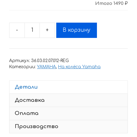
Итого
1490 ₽
-
+
В корзину
Количество
товара
Комплект
наклеек
Артикул:
36.03.02.07.012-REG
с
Категории:
YAMAHA
,
На колёса Yamaha
полосами
на
Детали
колеса
мотоцикла
Доставка
YAMAHA
R6
Оплата
Производство