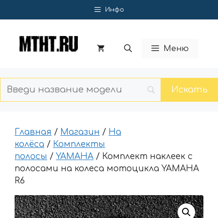
Перейти
Инфо
к
содержимому
Меню
Главная
/
Магазин
/
На
колёса
/
Комплекты
полосы
/
YAMAHA
/ Комплект наклеек с
полосами на колеса мотоцикла YAMAHA
R6