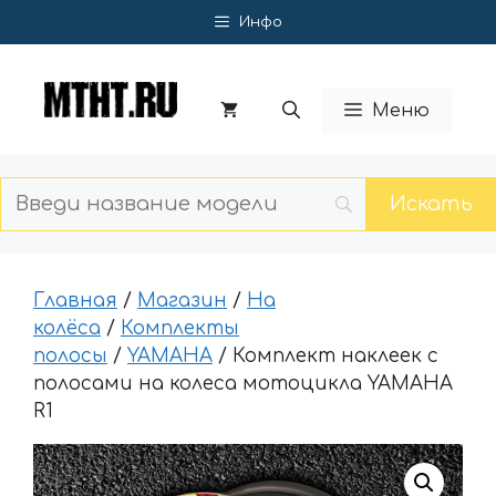
Перейти
Инфо
к
содержимому
Меню
Главная
/
Магазин
/
На
колёса
/
Комплекты
полосы
/
YAMAHA
/ Комплект наклеек с
полосами на колеса мотоцикла YAMAHA
R1