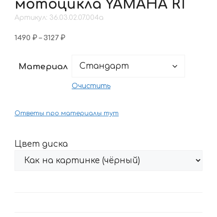
мотоцикла YAMAHA R1
Артикул: 36.03.02.07.004a
Диапазон
1490
₽
–
3127
₽
цен:
1490 ₽
Материал
–
3127 ₽
Очистить
Ответы про материалы тут
Цвет диска