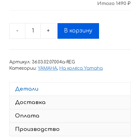
Итого
1490 ₽
-
+
В корзину
Количество
товара
Комплект
наклеек
Артикул:
36.03.02.07.004a-REG
с
Категории:
YAMAHA
,
На колёса Yamaha
полосами
на
Детали
колеса
мотоцикла
Доставка
YAMAHA
R1
Оплата
Производство