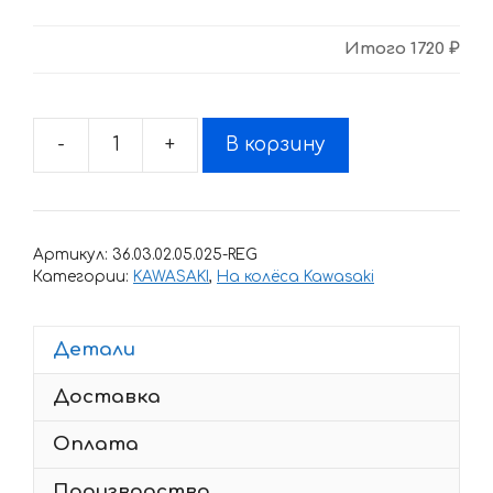
Итого
1720 ₽
-
+
В корзину
Количество
товара
Комплект
наклеек
Артикул:
36.03.02.05.025-REG
с
Категории:
KAWASAKI
,
На колёса Kawasaki
полосами
на
Детали
колеса
мотоцикла
Доставка
KAWASAKI
ZX-
Оплата
12R
Производство