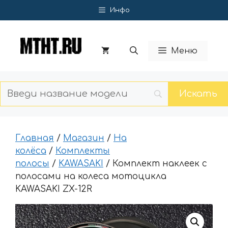
Перейти
Инфо
к
содержимому
Меню
Главная
/
Магазин
/
На
колёса
/
Комплекты
полосы
/
KAWASAKI
/ Комплект наклеек с
полосами на колеса мотоцикла
KAWASAKI ZX-12R