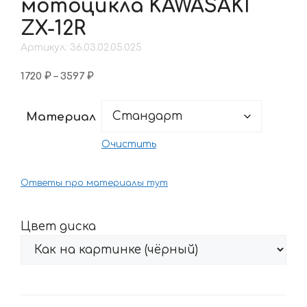
мотоцикла KAWASAKI
ZX-12R
Артикул: 36.03.02.05.025
Диапазон
1720
₽
–
3597
₽
цен:
1720 ₽
Материал
–
3597 ₽
Очистить
Ответы про материалы тут
Цвет диска