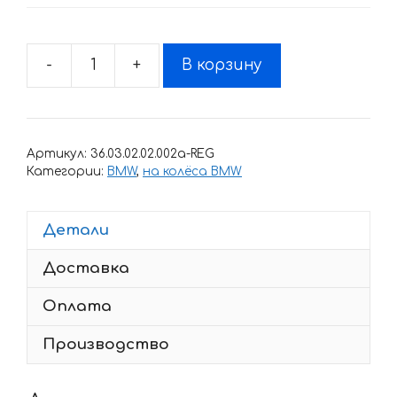
-
+
В корзину
Количество
товара
Комплект
наклеек
Артикул:
36.03.02.02.002a-REG
с
Категории:
BMW
,
на колёса BMW
полосами
на
Детали
колеса
мотоцикла
Доставка
BMW
Оплата
Производство