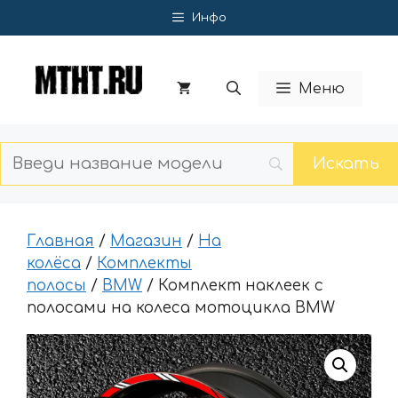
Перейти
Инфо
к
содержимому
Меню
Главная
/
Магазин
/
На
колёса
/
Комплекты
полосы
/
BMW
/ Комплект наклеек с
полосами на колеса мотоцикла BMW