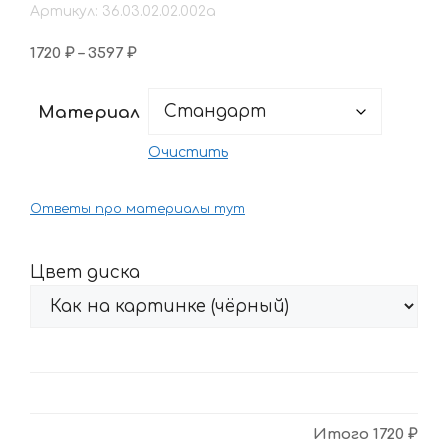
Артикул: 36.03.02.02.002a
Диапазон
1720
₽
–
3597
₽
цен:
1720 ₽
Материал
–
3597 ₽
Очистить
Ответы про материалы тут
Цвет диска
Итого
1720 ₽