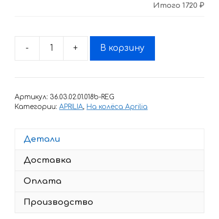
Итого
1720 ₽
-
+
В корзину
Количество
товара
Комплект
наклеек
Артикул:
36.03.02.01.018b-REG
с
Категории:
APRILIA
,
На колёса Aprilia
полосами
на
Детали
колеса
мотоцикла
Доставка
APRILIA
V4R
Оплата
Производство