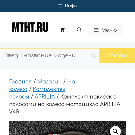
Перейти
Инфо
к
содержимому
Меню
Главная
/
Магазин
/
На
колёса
/
Комплекты
полосы
/
APRILIA
/ Комплект наклеек с
полосами на колеса мотоцикла APRILIA
V4R