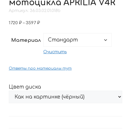
мотоцикла APRILIA V4R
Артикул: 36.03.02.01.018b
Диапазон
1720
₽
–
3597
₽
цен:
1720 ₽
Материал
–
3597 ₽
Очистить
Ответы про материалы тут
Цвет диска