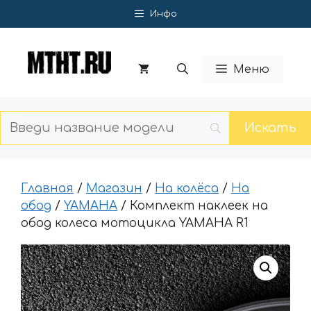
Перейти
Инфо
к
содержимому
Меню
Главная
/
Магазин
/
На колёса
/
На
обод
/
YAMAHA
/ Комплект наклеек на
обод колеса мотоцикла YAMAHA R1