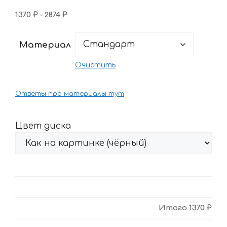
Диапазон
1370
₽
–
2874
₽
цен:
1370 ₽
Материал
–
2874 ₽
Очистить
Ответы про материалы тут
Цвет диска
Итого
1370 ₽