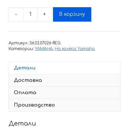
-
+
В корзину
Количество
товара
Комплект
наклеек
Артикул:
36.02.07.026-REG
на
Категории:
YAMAHA
,
На колёса Yamaha
обод
колеса
Детали
мотоцикла
YAMAHA
Доставка
R1
Оплата
Производство
Детали