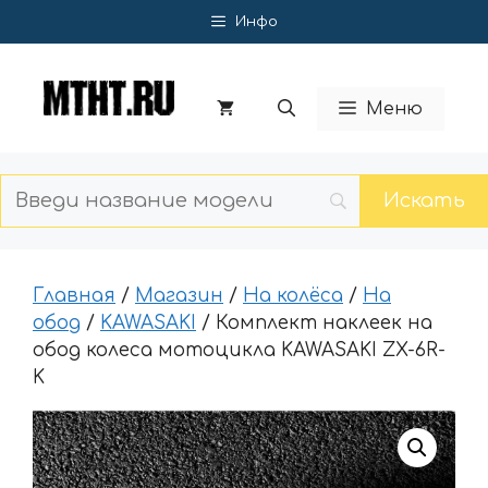
Перейти
Инфо
к
содержимому
Меню
Главная
/
Магазин
/
На колёса
/
На
обод
/
KAWASAKI
/ Комплект наклеек на
обод колеса мотоцикла KAWASAKI ZX-6R-
K