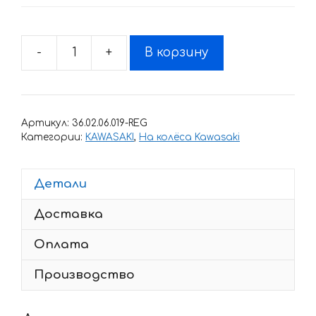
-
+
В корзину
Количество
товара
Комплект
наклеек
Артикул:
36.02.06.019-REG
на
Категории:
KAWASAKI
,
На колёса Kawasaki
обод
колеса
Детали
мотоцикла
KAWASAKI
Доставка
ZX-
6R-
Оплата
K
Производство