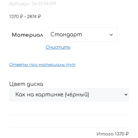
Артикул: 36.02.06.019
Диапазон
1370
₽
–
2874
₽
цен:
1370 ₽
Материал
–
2874 ₽
Очистить
Ответы про материалы тут
Цвет диска
Итого
1370 ₽