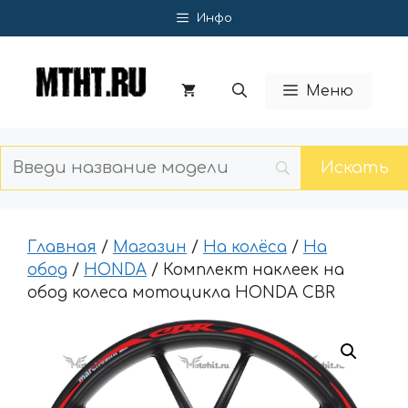
Перейти
Инфо
к
содержимому
Меню
Главная
/
Магазин
/
На колёса
/
На
обод
/
HONDA
/ Комплект наклеек на
обод колеса мотоцикла HONDA CBR