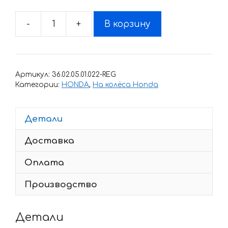
-
+
В корзину
Количество
товара
Комплект
наклеек
Артикул:
36.02.05.01.022-REG
на
Категории:
HONDA
,
На колёса Honda
обод
колеса
Детали
мотоцикла
HONDA
Доставка
CBR
Оплата
Производство
Детали