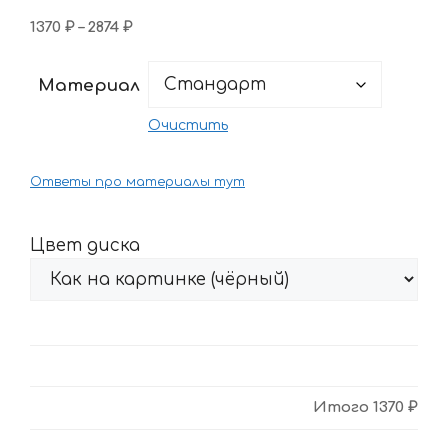
Диапазон
1370
₽
–
2874
₽
цен:
1370 ₽
Материал
–
2874 ₽
Очистить
Ответы про материалы тут
Цвет диска
Итого
1370 ₽