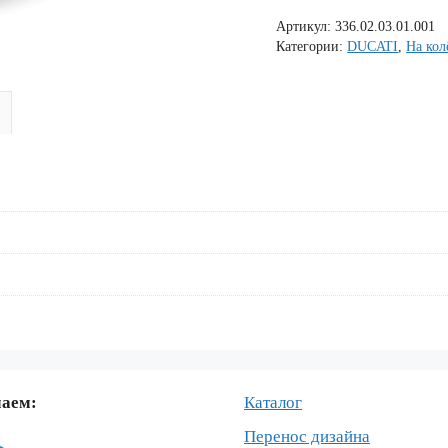
наклеек
Артикул:
336.02.03.01.001
на
Категории:
DUCATI
,
На кол
обод
колеса
мотоцикла
DUCATI
796
маем:
Каталог
Перенос дизайна