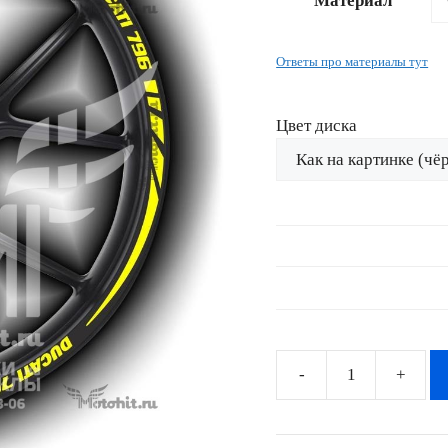
Материал
–
2874 ₽
Ответы про материалы тут
Цвет диска
Количество
товара
Комплект