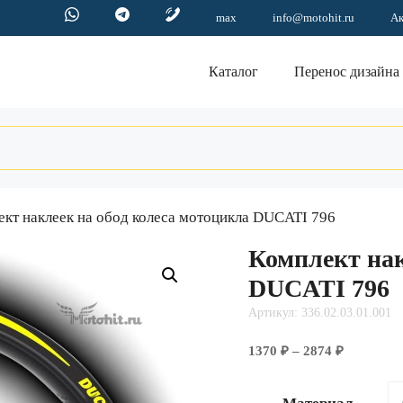
max
info@motohit.ru
А
Каталог
Перенос дизайна
ект наклеек на обод колеса мотоцикла DUCATI 796
Комплект нак
DUCATI 796
Артикул: 336.02.03.01.001
Диапазо
1370
₽
–
2874
₽
цен:
1370 ₽