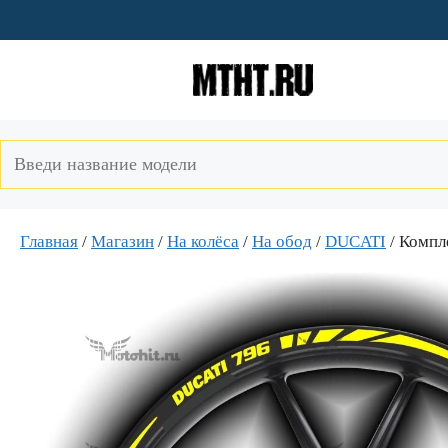
Перейти
к
содержимому
Главная
/
Магазин
/
На колёса
/
На обод
/
DUCATI
/ Компл