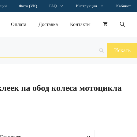
–
кции
Фото (VK)
FAQ
Инструкции
Кабинет
2874 ₽
Оплата
Доставка
Контакты
леек на обод колеса мотоцикла
н