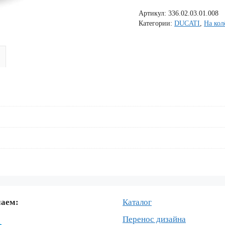
наклеек
Артикул:
336.02.03.01.008
на
Категории:
DUCATI
,
На кол
обод
колеса
мотоцикла
DUCATI
1299-
PERFORMANCE
маем:
Каталог
Перенос дизайна