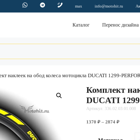
max
info@motohit.ru
А
Каталог
Перенос дизайна
ект наклеек на обод колеса мотоцикла DUCATI 1299-PER
Комплект нак
DUCATI 12
Артикул: 336.02.03.01.008
Диапазо
1370
₽
–
2874
₽
цен:
1370 ₽