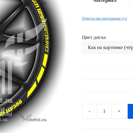
Материал
–
2874 ₽
Ответы про материалы тут
Цвет диска
Количество
товара
Комплект