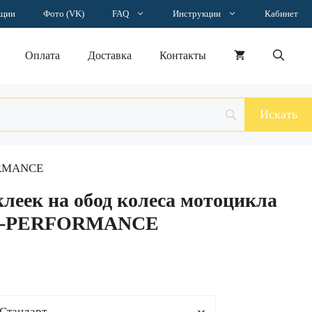
–
кции
Фото (VK)
FAQ
Инструкции
Кабинет
2874 ₽
Оплата
Доставка
Контакты
FORMANCE
леек на обод колеса мотоцикла
99-PERFORMANCE
н