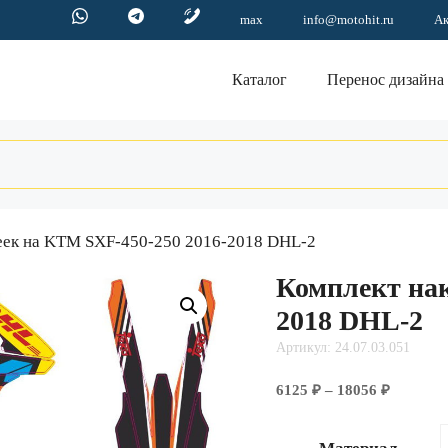
max
info@motohit.ru
А
Каталог
Перенос дизайна
еек на KTM SXF-450-250 2016-2018 DHL-2
Комплект нак
2018 DHL-2
Артикул: 24.07.03.051
Диапазо
6125
₽
–
18056
₽
цен:
6125 ₽