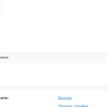
SXF-
450-
250
2016-
2018
DHL-
2
коном
маем:
Каталог
Перенос дизайна