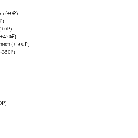
ии (+0₽)
₽)
(+0₽)
(+450₽)
тинки (+500₽)
(-350₽)
0₽)