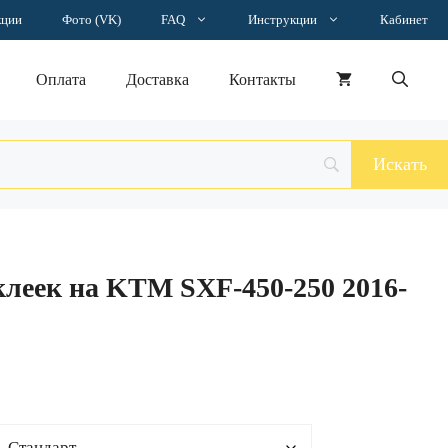
–
кции
Фото (VK)
FAQ
Инструкции
Кабинет
18056 ₽
Оплата
Доставка
Контакты
леек на KTM SXF-450-250 2016-
н