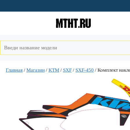
Перейти
к
содержимому
Главная
/
Магазин
/
KTM
/
SXF
/
SXF-450
/ Комплект накл