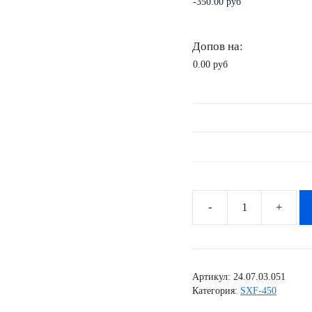
Допов на:
Количество
товара
Комплект
наклеек
Артикул:
24.07.03.051
на
Категория:
SXF-450
KTM