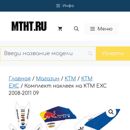
Перейти
Инфо
к
содержимому
Меню
Главная
/
Магазин
/
KTM
/
KTM
EXC
/ Комплект наклеек на KTM EXC
2008-2011 09