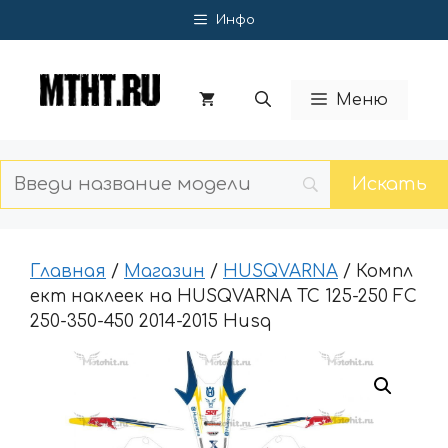
Перейти
Инфо
к
содержимому
Меню
Главная
/
Магазин
/
HUSQVARNA
/ Компл
ект наклеек на HUSQVARNA TC 125-250 FC
250-350-450 2014-2015 Husq