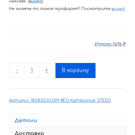
наклеек. (
видео
)
Не знаете то такое трафарет? Посмотрите
видео
!
Итого
1676 ₽
-
+
В корзину
Количество
товара
Комплект
наклеек
Артикул:
18.08.05.03.009-REG
Категория:
STEED
на
HONDA
STEED
Детали
Доставка