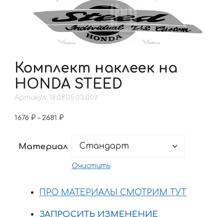
Комплект наклеек на
HONDA STEED
Артикул: 18.08.05.03.009
Диапазон
1676
₽
–
2681
₽
цен:
1676 ₽
Материал
–
2681 ₽
Очистить
ПРО МАТЕРИАЛЫ СМОТРИМ ТУТ
ЗАПРОСИТЬ ИЗМЕНЕНИЕ