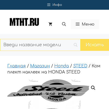
Перейти
Инфо
к
содержимому
Меню
Главная
/
Магазин
/
Honda
/
STEED
/ Ком
плект наклеек на HONDA STEED