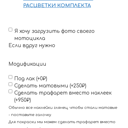
РАСЦВЕТКИ КОМПЛЕКТА
Если
Я хочу загрузить фото своего
вдруг
мотоцикла
нужно
Если вдруг нужно
Модификации
Под лак (+0₽)
Сделать матовыми (+250₽)
Сделать трафарет вместо наклеек
(+950₽)
Обычно все наклейки глянец, чтобы стали матовые
- поставьте галочку.
Для покраски мы можем сделать трафарет вместо