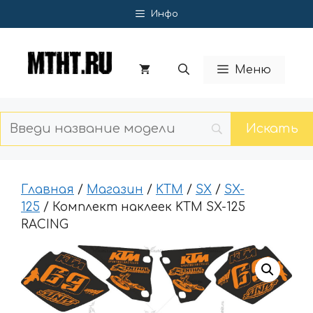
Перейти
Инфо
к
содержимому
Меню
Главная
/
Магазин
/
KTM
/
SX
/
SX-
125
/ Комплект наклеек KTM SX-125
RACING