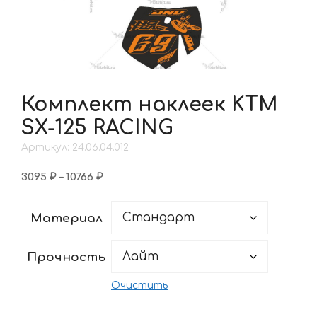
Комплект наклеек KTM
SX-125 RACING
Артикул: 24.06.04.012
Диапазон
3095
₽
–
10766
₽
цен:
3095 ₽
Материал
–
10766 ₽
Прочность
Очистить