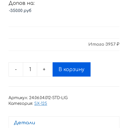
Допов на:
Итого
3957 ₽
-
+
В корзину
Количество
товара
Комплект
наклеек
Артикул:
24.06.04.012-STD-LIG
KTM
Категория:
SX-125
SX-
125
Детали
RACING