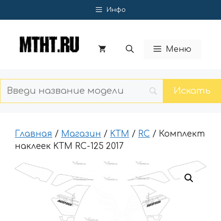
Перейти
Инфо
к
содержимому
Меню
Главная
/
Магазин
/
KTM
/
RC
/ Комплект
наклеек KTM RC-125 2017