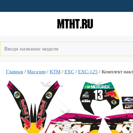
Перейти
к
содержимому
Главная
/
Магазин
/
KTM
/
EXC
/
EXC-125
/ Комплект на