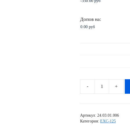
Допов на:
Количество
товара
Комплект
наклеек
Артикул:
24.03.01.006
KTM
Категория:
EXC-125
EXC-