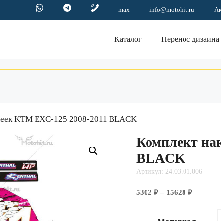
max
info@motohit.ru
А
Каталог
Перенос дизайна
клеек KTM EXC-125 2008-2011 BLACK
Комплект на
BLACK
Артикул: 24.03.01.006
Диапазо
5302
₽
–
15628
₽
цен:
5302 ₽