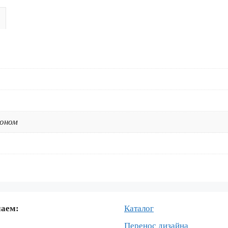
125
2008-
2011
BLACK
коном
маем:
Каталог
Перенос дизайна