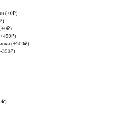
ии (+0₽)
₽)
(+0₽)
(+450₽)
тинки (+500₽)
(-350₽)
0₽)