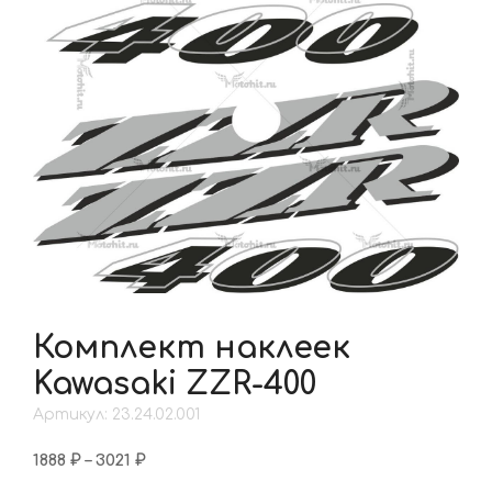
Комплект наклеек
Kawasaki ZZR-400
Артикул: 23.24.02.001
Диапазон
1888
₽
–
3021
₽
цен: