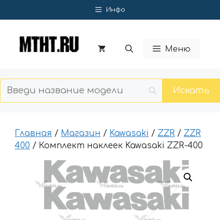
Перейти
Инфо
к
содержимому
Меню
Главная
/
Магазин
/
Kawasaki
/
ZZR
/
ZZR
400
/ Комплект наклеек Kawasaki ZZR-400