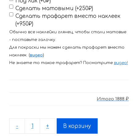
Под лак (+0₽)
Сделать матовыми (+250₽)
Сделать трафарет вместо наклеек
(+950₽)
Обычно все наклейки глянец, чтобы стали матовые
- поставьте галочку.
Для покраски мы можем сделать трафарет вместо
наклеек. (
видео
)
Не знаете то такое трафарет? Посмотрите
видео
!
Итого
1888 ₽
-
+
В корзину
Количество
товара