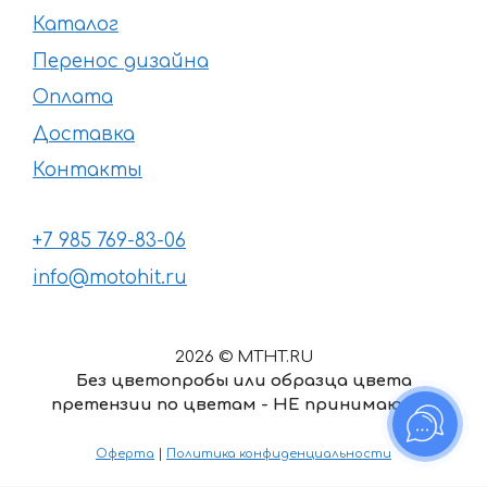
Каталог
Перенос дизайна
Оплата
Доставка
Контакты
+7 985 769-83-06
info@motohit.ru
2026 © MTHT.RU
Без цветопробы или образца цвета
претензии по цветам - НЕ принимаются
1711
₽
–
Диапазон
2738
₽
Оферта
|
Политика конфиденциальности
цен: