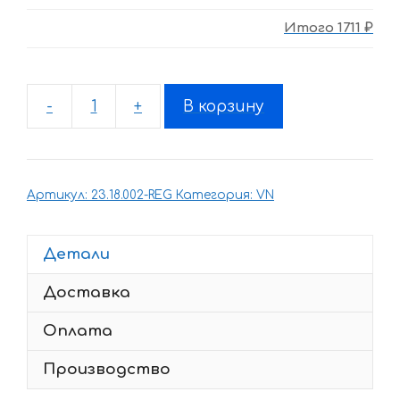
Итого
1711 ₽
-
+
В корзину
Количество
товара
Комплект
наклеек
Артикул:
23.18.002-REG
Категория:
VN
Kawasaki
VN-
900
Детали
Vulcan
Доставка
2014
Оплата
Производство