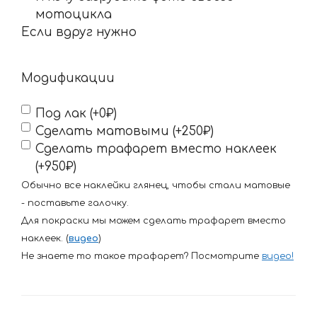
вдруг
мотоцикла
нужно
Если вдруг нужно
Модификации
Под лак (+0₽)
Сделать матовыми (+250₽)
Сделать трафарет вместо наклеек
(+950₽)
Обычно все наклейки глянец, чтобы стали матовые
- поставьте галочку.
Для покраски мы можем сделать трафарет вместо
наклеек. (
видео
)
Не знаете то такое трафарет? Посмотрите
видео
!