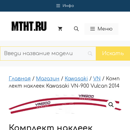
Перейти
Инфо
к
содержимому
Меню
Главная
/
Магазин
/
Kawasaki
/
VN
/ Комп
лект наклеек Kawasaki VN-900 Vulcan 2014
Комплект наклеек