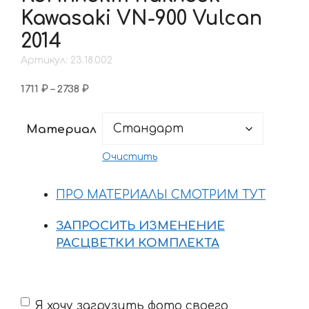
Kawasaki VN-900 Vulcan
2014
Артикул: 23.18.002
Диапазон
1711
₽
–
2738
₽
цен:
1711 ₽
Материал
–
2738 ₽
Очистить
ПРО МАТЕРИАЛЫ СМОТРИМ ТУТ
ЗАПРОСИТЬ ИЗМЕНЕНИЕ
РАСЦВЕТКИ КОМПЛЕКТА
Если
Я хочу загрузить фото своего