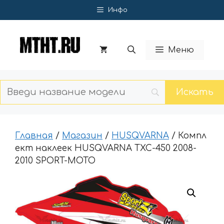
Перейти
Инфо
к
содержимому
Меню
Главная
/
Магазин
/
HUSQVARNA
/ Компл
ект наклеек HUSQVARNA TXC-450 2008-
2010 SPORT-MOTO