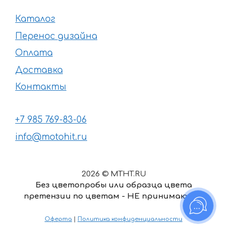
Каталог
Перенос дизайна
Оплата
Доставка
Контакты
+7 985 769-83-06
info@motohit.ru
2026 © MTHT.RU
Без цветопробы или образца цвета
претензии по цветам - НЕ принимаются
3146
₽
–
Диапазон
10941
₽
Оферта
|
Политика конфиденциальности
цен: