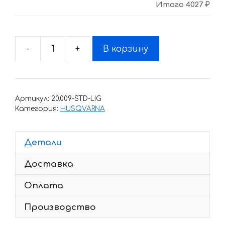
Итого
4027 ₽
-
+
В корзину
Количество
товара
Комплект
наклеек
Артикул:
20.009-STD-LIG
HUSQVARNA
Категория:
HUSQVARNA
TXC-
450
Детали
2008-
2010
Доставка
SPORT-
MOTO
Оплата
Производство