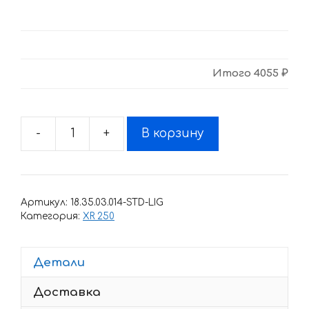
Итого
4055 ₽
-
+
В корзину
Количество
товара
Комплект
наклеек
Артикул:
18.35.03.014-STD-LIG
Honda
Категория:
XR 250
XR-
250-
Детали
R
1995
Доставка