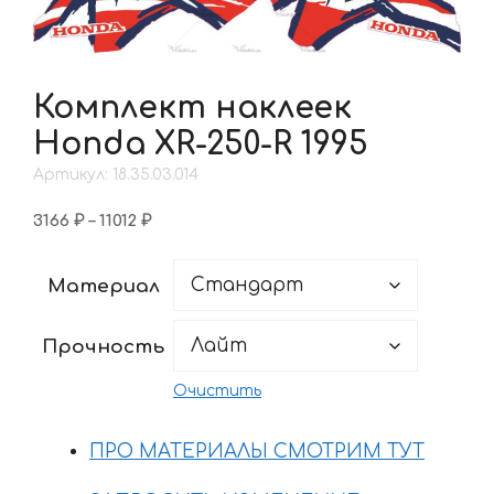
Комплект наклеек
Honda XR-250-R 1995
Артикул: 18.35.03.014
Диапазон
3166
₽
–
11012
₽
цен:
3166 ₽
Материал
–
11012 ₽
Прочность
Очистить
ПРО МАТЕРИАЛЫ СМОТРИМ ТУТ