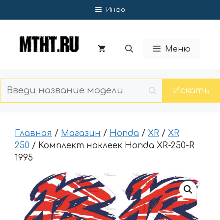
Перейти
Инфо
к
содержимому
Меню
Главная
/
Магазин
/
Honda
/
XR
/
XR
250
/ Комплект наклеек Honda XR-250-R
1995