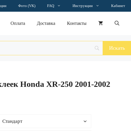
–
кции
Фото (VK)
FAQ
Инструкции
Кабинет
9818 ₽
Оплата
Доставка
Контакты
леек Honda XR-250 2001-2002
н