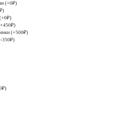
ии (+0₽)
₽)
(+0₽)
(+450₽)
тинки (+500₽)
(-350₽)
0₽)