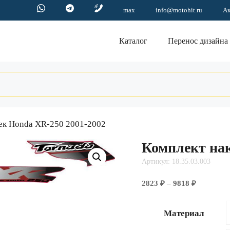
max
info@motohit.ru
А
Каталог
Перенос дизайна
еек Honda XR-250 2001-2002
Комплект нак
Артикул: 18.35.03.003
Диапазо
2823
₽
–
9818
₽
цен:
2823 ₽
Материал
–
9818 ₽