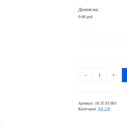
Допов на:
Количество
товара
Комплект
наклеек
Артикул:
18.35.03.003
Honda
Категория:
XR 250
XR-
250