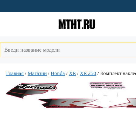
Перейти
к
содержимому
Главная
/
Магазин
/
Honda
/
XR
/
XR 250
/ Комплект накл