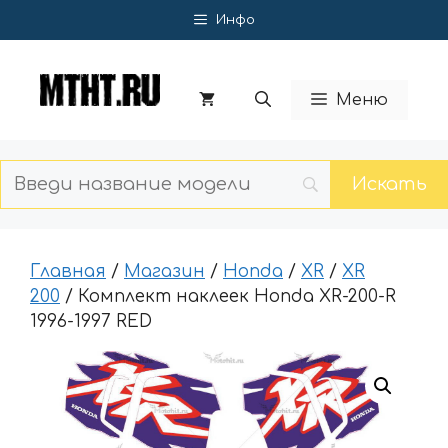
Перейти
Инфо
к
содержимому
Меню
Главная
/
Магазин
/
Honda
/
XR
/
XR
200
/ Комплект наклеек Honda XR-200-R
1996-1997 RED