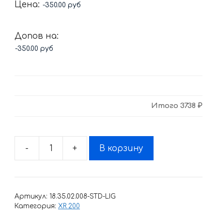
Цена:
Допов на:
Итого
3738 ₽
-
+
В корзину
Количество
товара
Комплект
наклеек
Артикул:
18.35.02.008-STD-LIG
Honda
Категория:
XR 200
XR-