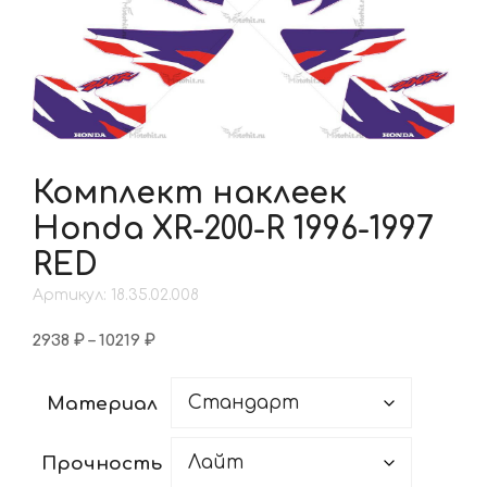
Комплект наклеек
Honda XR-200-R 1996-1997
RED
Артикул: 18.35.02.008
Диапазон
2938
₽
–
10219
₽
цен:
2938 ₽
Материал
–
10219 ₽
Прочность