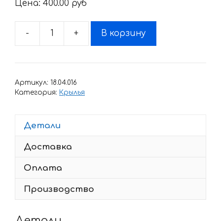
Цена:
400.00 pyб
-
+
В корзину
Количество
товара
Комплект
наклеек
Артикул:
18.04.016
Honda
Категория:
Крылья
WINGS-
16
Детали
Доставка
Оплата
Производство
Детали