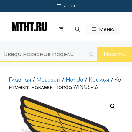
Перейти
Инфо
к
содержимому
Меню
Главная
/
Магазин
/
Honda
/
Крылья
/ Ко
мплект наклеек Honda WINGS-16