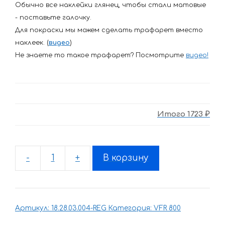
Обычно все наклейки глянец, чтобы стали матовые
- поставьте галочку.
Для покраски мы можем сделать трафарет вместо
наклеек. (
видео
)
Не знаете то такое трафарет? Посмотрите
видео
!
Итого
1723 ₽
-
+
В корзину
Количество
товара
Комплект
наклеек
Артикул:
18.28.03.004-REG
Категория:
VFR 800
Honda