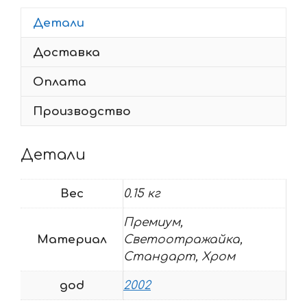
VFR-
800
Детали
2002
Доставка
RED
Оплата
Производство
Детали
Вес
0.15 кг
Премиум,
Материал
Светоотражайка,
Стандарт, Хром
god
2002