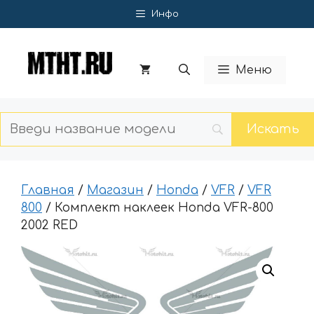
Перейти
Инфо
к
содержимому
Меню
Главная
/
Магазин
/
Honda
/
VFR
/
VFR
800
/ Комплект наклеек Honda VFR-800
2002 RED