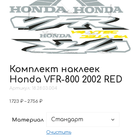
Комплект наклеек
Honda VFR-800 2002 RED
Артикул: 18.28.03.004
Диапазон
1723
₽
–
2756
₽
цен:
1723 ₽
Материал
–
2756 ₽
Очистить