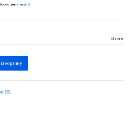
 Посмотрите
видео
!
Итого
В корзину
ия:
NX