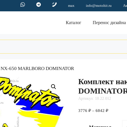
max
info@motohit.ru
А
Каталог
Перенос дизайна
nda NX-650 MARLBORO DOMINATOR
Комплект н
DOMINATO
Артикул: 18.22.012
Диапазо
3776
₽
–
6042
₽
цен:
3776 ₽