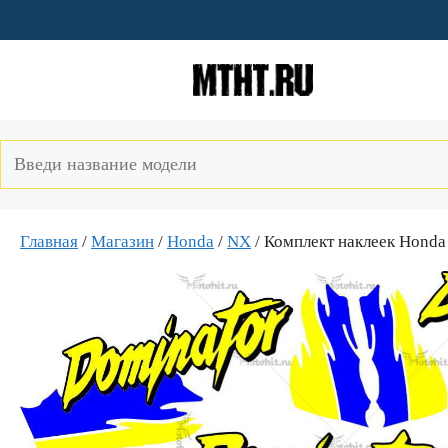
Перейти
к
содержимому
Главная
/
Магазин
/
Honda
/
NX
/ Комплект наклеек Ho