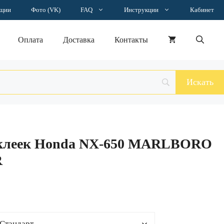
–
кции
Фото (VK)
FAQ
Инструкции
Кабинет
6042 ₽
Оплата
Доставка
Контакты
аклеек Honda NX-650 MARLBORO
R
н