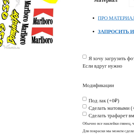
Материал
–
6042 ₽
ПРО МАТЕРИА
ЗАПРОСИТЬ 
Если
Я хочу загрузить фо
вдруг
Если вдруг нужно
нужно
Модификации
Под лак (+0₽)
Сделать матовыми (
Сделать трафарет вм
Обычно все наклейки глянец, 
Для покраски мы можем сделат