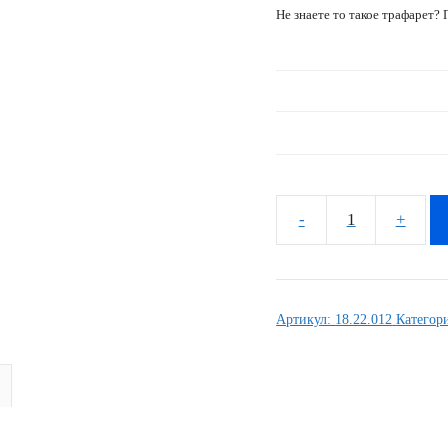
Не знаете то такое трафарет?
Количество
товара
Комплект
наклеек
Артикул:
18.22.012
Категор
Honda
NX-
650
MARLBORO
DOMINATOR