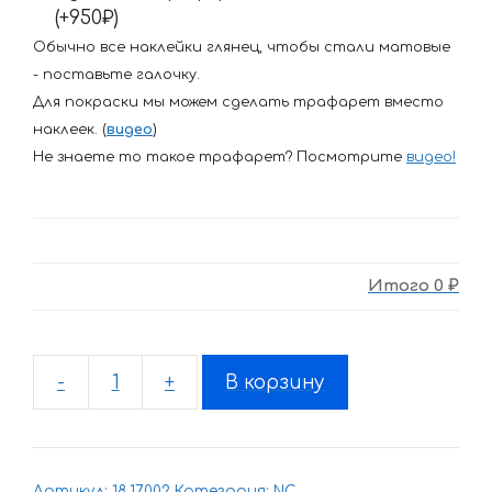
(+950₽)
Обычно все наклейки глянец, чтобы стали матовые
- поставьте галочку.
Для покраски мы можем сделать трафарет вместо
наклеек. (
видео
)
Не знаете то такое трафарет? Посмотрите
видео
!
Итого
0 ₽
-
+
В корзину
Количество
товара
Комплект
наклеек
Артикул:
18.17.002
Категория:
NC