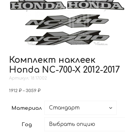
Комплект наклеек
Honda NC-700-X 2012-2017
Артикул: 18.17.002
Диапазон
1912
₽
–
3059
₽
цен:
1912 ₽
Материал
–
3059 ₽
Год