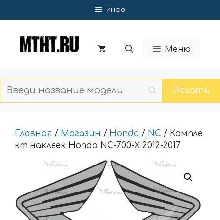
Перейти
Инфо
к
содержимому
Меню
Главная
/
Магазин
/
Honda
/
NC
/ Компле
кт наклеек Honda NC-700-X 2012-2017