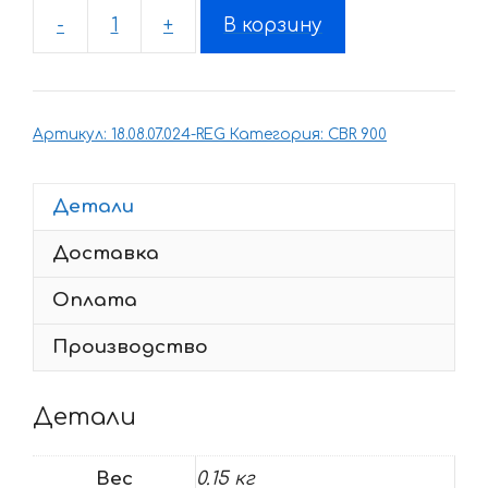
-
+
В корзину
Количество
товара
Комплект
наклеек
Артикул:
18.08.07.024-REG
Категория:
CBR 900
Honda
CBR-
900-
Детали
RR
Доставка
2001
LIGHT-
Оплата
SILVER
Производство
Детали
Вес
0.15 кг