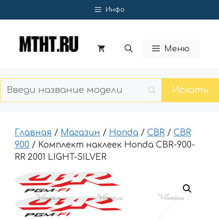
Перейти
Инфо
к
содержимому
Меню
Главная
/
Магазин
/
Honda
/
CBR
/
CBR
900
/ Комплект наклеек Honda CBR-900-
RR 2001 LIGHT-SILVER