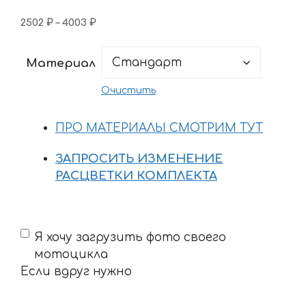
Диапазон
2502
₽
–
4003
₽
цен:
2502 ₽
Материал
–
4003 ₽
Очистить
ПРО МАТЕРИАЛЫ СМОТРИМ ТУТ
ЗАПРОСИТЬ ИЗМЕНЕНИЕ
РАСЦВЕТКИ КОМПЛЕКТА
Если
Я хочу загрузить фото своего
вдруг
мотоцикла
нужно
Если вдруг нужно