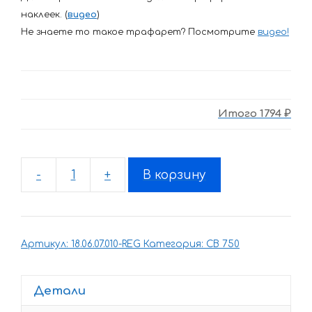
наклеек. (
видео
)
Не знаете то такое трафарет? Посмотрите
видео
!
Итого
1794 ₽
-
+
В корзину
Количество
товара
Комплект
наклеек
Артикул:
18.06.07.010-REG
Категория:
CB 750
Honda
CB-
SEVEN-
Детали
FIFTY