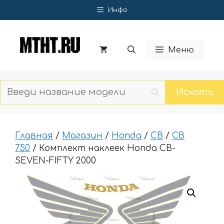
Перейти
Инфо
к
содержимому
Меню
Главная
/
Магазин
/
Honda
/
CB
/
CB
750
/ Комплект наклеек Honda CB-
SEVEN-FIFTY 2000