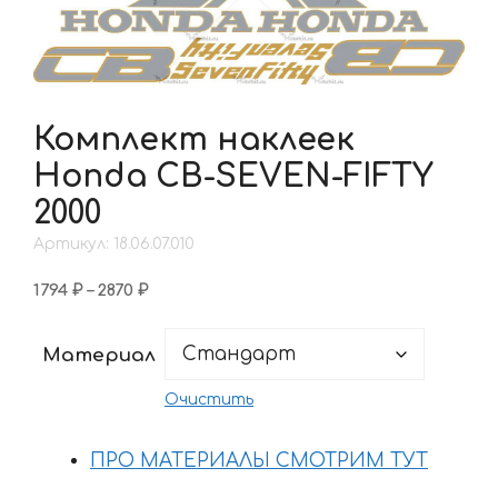
Комплект наклеек
Honda CB-SEVEN-FIFTY
2000
Артикул: 18.06.07.010
Диапазон
1794
₽
–
2870
₽
цен:
1794 ₽
Материал
–
2870 ₽
Очистить
ПРО МАТЕРИАЛЫ СМОТРИМ ТУТ