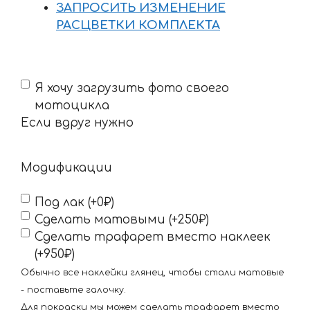
ЗАПРОСИТЬ ИЗМЕНЕНИЕ
РАСЦВЕТКИ КОМПЛЕКТА
Если
Я хочу загрузить фото своего
вдруг
мотоцикла
нужно
Если вдруг нужно
Модификации
Под лак (+0₽)
Сделать матовыми (+250₽)
Сделать трафарет вместо наклеек
(+950₽)
Обычно все наклейки глянец, чтобы стали матовые
- поставьте галочку.
Для покраски мы можем сделать трафарет вместо