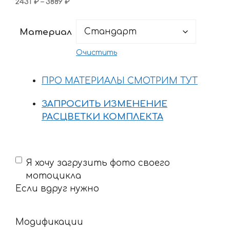
Диапазон
2431
₽
–
3889
₽
цен:
2431 ₽
Материал
–
3889 ₽
Очистить
ПРО МАТЕРИАЛЫ СМОТРИМ ТУТ
ЗАПРОСИТЬ ИЗМЕНЕНИЕ
РАСЦВЕТКИ КОМПЛЕКТА
Если
Я хочу загрузить фото своего
вдруг
мотоцикла
нужно
Если вдруг нужно
Модификации