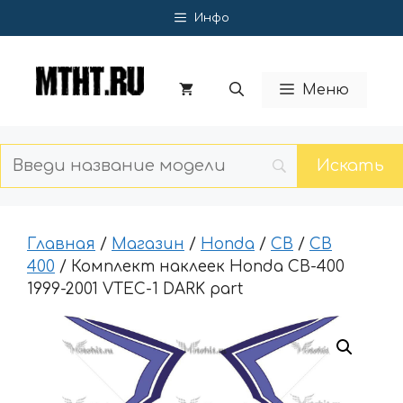
Перейти
Инфо
к
содержимому
Меню
Главная
/
Магазин
/
Honda
/
CB
/
CB
400
/ Комплект наклеек Honda CB-400
1999-2001 VTEC-1 DARK part