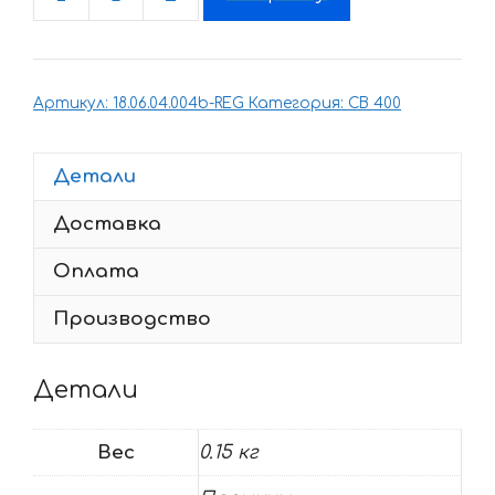
Количество
товара
Комплект
наклеек
Артикул:
18.06.04.004b-REG
Категория:
CB 400
Honda
CB-
400
Детали
1999-
Доставка
2001
VTEC-
Оплата
1
DARK
Производство
part
Детали
Вес
0.15 кг