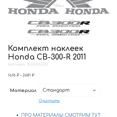
Комплект наклеек
Honda CB-300-R 2011
Артикул: 18.06.03.003
Диапазон
1676
₽
–
2681
₽
цен:
1676 ₽
Материал
–
2681 ₽
Очистить
ПРО МАТЕРИАЛЫ СМОТРИМ ТУТ