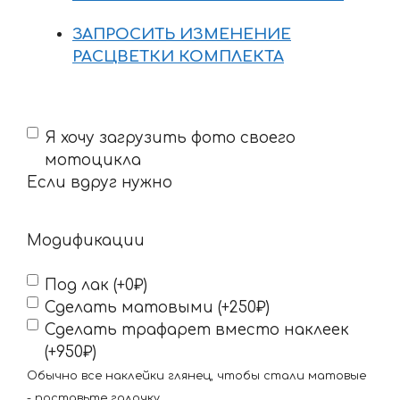
ЗАПРОСИТЬ ИЗМЕНЕНИЕ
РАСЦВЕТКИ КОМПЛЕКТА
Если
Я хочу загрузить фото своего
вдруг
мотоцикла
нужно
Если вдруг нужно
Модификации
Под лак (+0₽)
Сделать матовыми (+250₽)
Сделать трафарет вместо наклеек
(+950₽)
Обычно все наклейки глянец, чтобы стали матовые
- поставьте галочку.