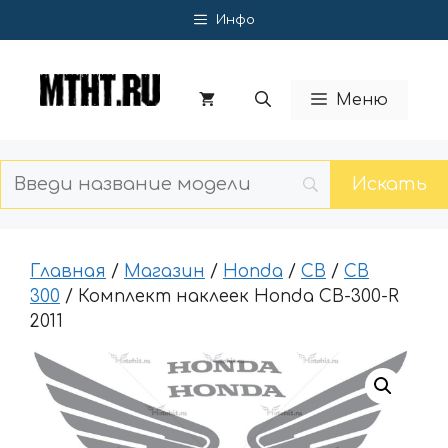
Перейти
Инфо
к
содержимому
Меню
Главная
/
Магазин
/
Honda
/
CB
/
CB
300
/ Комплект наклеек Honda CB-300-R
2011