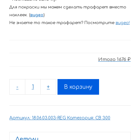
Для покраски мы можем сделать трафарет вместо
наклеек. (
видео
)
Не знаете то такое трафарет? Посмотрите
видео
!
Итого
1676 ₽
-
+
В корзину
Количество
товара
Комплект
наклеек
Артикул:
18.06.03.003-REG
Категория:
CB 300
Honda
CB-
300-
Детали